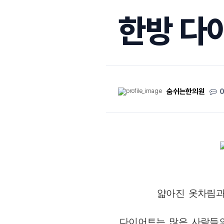
한방 다
숨쉬는한의원
얇아진 옷차림과
다이어트는 많은 사람들의